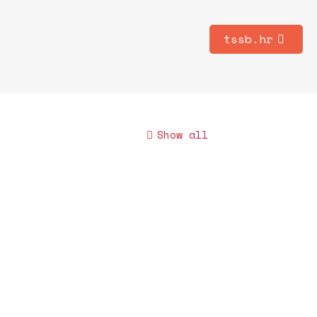
tssb.hr
Show all