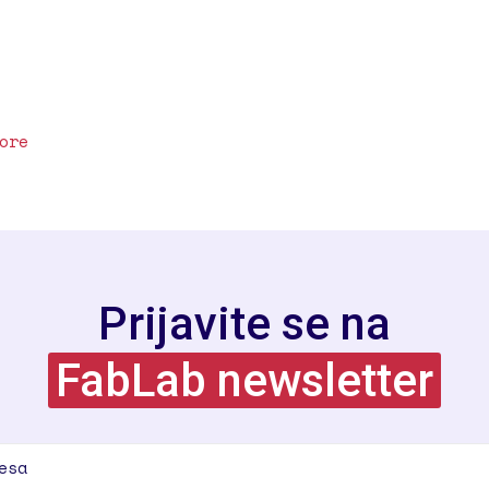
-
ore
Održan
MakerFaire
Slavonski
Brod
Prijavite se na
FabLab newsletter