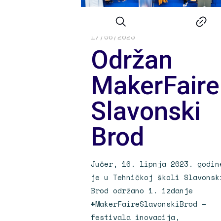
fablabwebmaster
on
17/06/2023
Održan
MakerFaire
Slavonski
Brod
Jučer, 16. lipnja 2023. godin
je u Tehničkoj školi Slavonsk
Brod održano 1. izdanje
#MakerFaireSlavonskiBrod –
festivala inovacija,